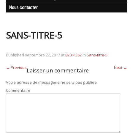
Nous contacter
SANS-TITRE-5
Published
septembre 22, 2017
at
820 × 362
in
Sans-titre-5
←
Previous
Next
→
Laisser un commentaire
Votre adresse de messagerie ne sera pas publiée.
Commentaire