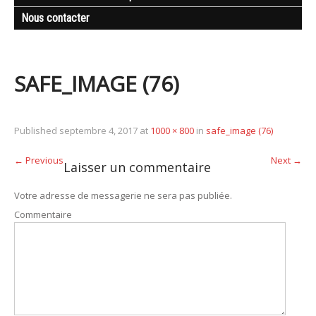
Nous contacter
SAFE_IMAGE (76)
Published
septembre 4, 2017
at
1000 × 800
in
safe_image (76)
←
Previous
Next
→
Laisser un commentaire
Votre adresse de messagerie ne sera pas publiée.
Commentaire