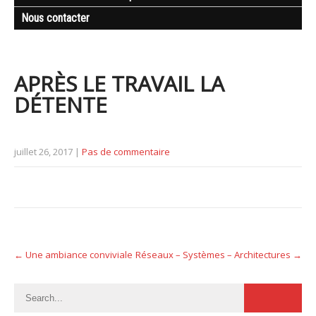
Nous contacter
APRÈS LE TRAVAIL LA
DÉTENTE
juillet 26, 2017
|
Pas de commentaire
P
←
Une ambiance conviviale
Réseaux – Systèmes – Architectures
→
o
s
t
n