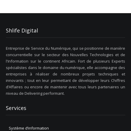
a
v
i
g
a
Shlife Digital
t
i
o
Entreprise de Service du Numérique, qui se positionne de manière
n
concurrentielle sur le secteur des Nouvelles Technologies et de
l'Information sur le continent Africain. Fort de plusieurs Experts
spécialistes dans le domaine du numérique, elle accompagne des
entreprises à réaliser de nombreux projets techniques et
innovants ; tout en leur permettant de développer leurs Chiffres
d’Affaires ou encore de maintenir avec tous leurs partenaires un
niveau de Delivering performant.
Services
Système d’information