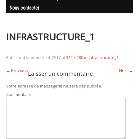
Nous contacter
INFRASTRUCTURE_1
Published
septembre 4, 2017
at
322 × 200
in
infrastructure_1
←
Previous
Next
→
Laisser un commentaire
Votre adresse de messagerie ne sera pas publiée.
Commentaire